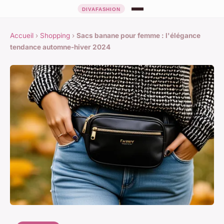
Accueil
›
Shopping
›
Sacs banane pour femme : l'élégance
tendance automne-hiver 2024